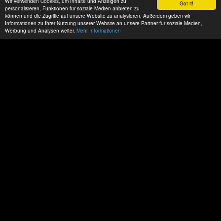
Wir verwenden Cookies, um Inhalte und Anzeigen zu
Got it!
personalisieren, Funktionen für soziale Medien anbieten zu
können und die Zugriffe auf unsere Website zu analysieren. Außerdem geben wir
Informationen zu Ihrer Nutzung unserer Website an unsere Partner für soziale Medien,
Werbung und Analysen weiter.
Mehr Informationen
Datenschutz
Impressum
AGBs
ACP