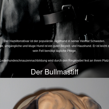
Der Hamiltonstövar ist der populärste Jagdhund in seiner Heimat Schweden.
fige, umgängliche und kluge Hund ist ein guter Begleit- und Haushund. Er ist leicht 
sein Fell benötigt tägliche Pflege.
Lederhundeschnauzennachbildung wird durch den Ringknebel fest an ihrem Platz
Der Bullmastiff