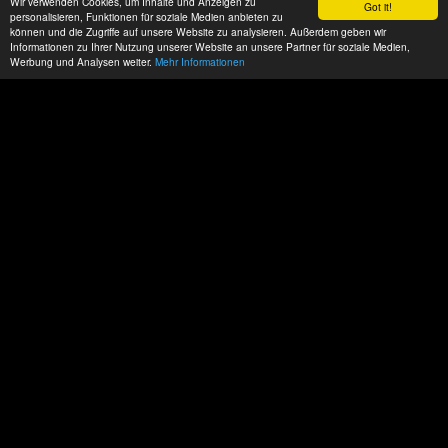
Wir verwenden Cookies, um Inhalte und Anzeigen zu
Got it!
personalisieren, Funktionen für soziale Medien anbieten zu
können und die Zugriffe auf unsere Website zu analysieren. Außerdem geben wir
Informationen zu Ihrer Nutzung unserer Website an unsere Partner für soziale Medien,
Werbung und Analysen weiter.
Mehr Informationen
Datenschutz
Impressum
AGBs
ACP