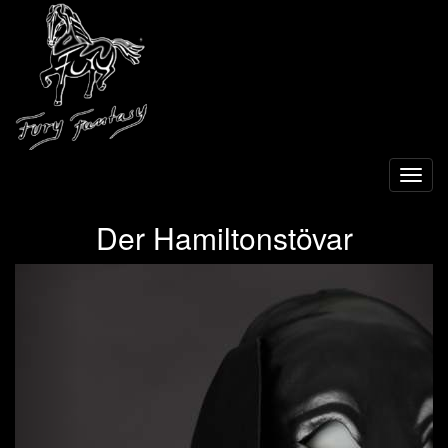
Toggl
navig
Der Hamiltonstövar
Previous
Next