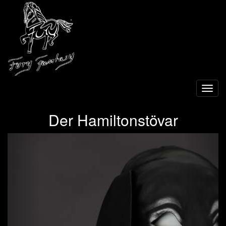
Toggl
navig
Der Hamiltonstövar
Previous
Next