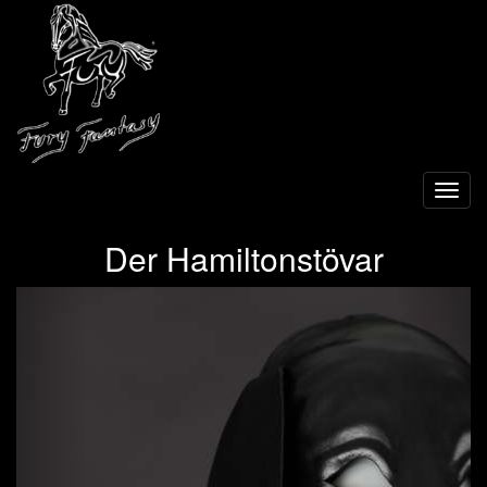
Toggl
navig
Der Hamiltonstövar
Previous
Next