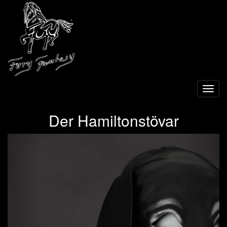
Toggl
navig
Der Hamiltonstövar
Previous
Next